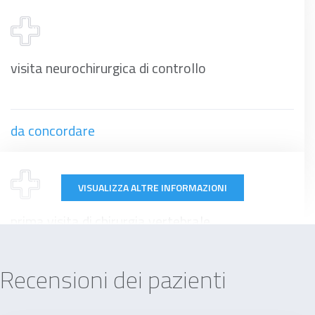
visita neurochirurgica di controllo
da concordare
VISUALIZZA ALTRE INFORMAZIONI
prima visita di chirurgia vertebrale
Recensioni dei pazienti
150 €