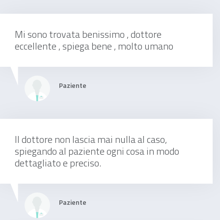
Mi sono trovata benissimo , dottore
Prima Visita
eccellente , spiega bene , molto umano
da concordare
Paziente
Il dottore non lascia mai nulla al caso,
consulenza online
spiegando al paziente ogni cosa in modo
dettagliato e preciso.
50 €
Paziente