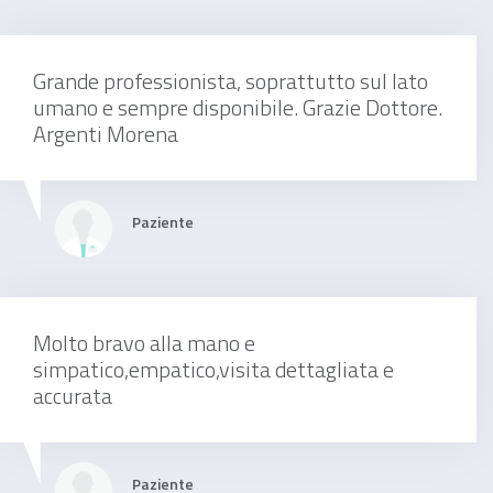
visita neurochirurgica domiciliare
Grande professionista, soprattutto sul lato
umano e sempre disponibile. Grazie Dottore.
Argenti Morena
200 €
Paziente
Visita di controllo
Molto bravo alla mano e
simpatico,empatico,visita dettagliata e
accurata
120 €
Paziente