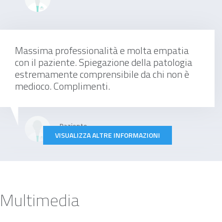
Massima professionalità e molta empatia
con il paziente. Spiegazione della patologia
estremamente comprensibile da chi non è
medioco. Complimenti.
Paziente
VISUALIZZA ALTRE INFORMAZIONI
Un medico molto preparato al livello
professionale che presta cura nei minimi
Multimedia
dettagli e anche una persona che veramente
ti mette al tua agio, mi sono operata con lui