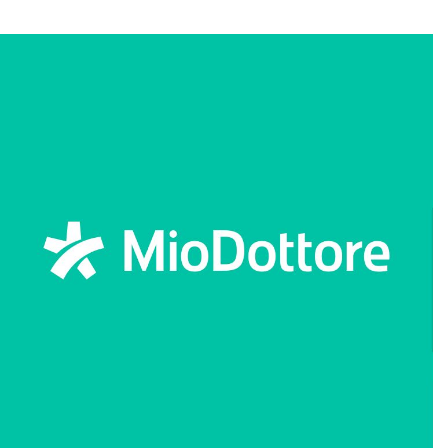
alla schiena a Siena in una struttura verente
eccellente consiglio vermante con tutto il
cuore grazie.
Paziente
Ho accompagnato mia madre in visita,
premetto che viene da anni di operazioni e
dolori che non la fanno più vivere
serenamente. Diversamente da altri
specialisti ci ha consigliato prima di provare
con fisioterapia mirata, antidolorifici mirati
e consigli utili a vedere se la situazione
migliora e poi valutare una nuova
operazione. È stato attento ad ogni